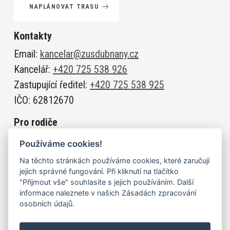
NAPLÁNOVAT TRASU
Kontakty
Email:
kancelar@zusdubnany.cz
Kancelář:
+420 725 538 926
Zastupující ředitel:
+420 725 538 925
IČO: 62812670
Pro rodiče
Jak se přihlásit do ZUŠ
Používáme cookies!
Zaměstnanci
Na těchto stránkách používáme cookies, které zaručují
Aktuální informace
jejich správné fungování. Při kliknutí na tlačítko
"Přijmout vše" souhlasíte s jejich používáním. Další
informace naleznete v našich Zásadách zpracování
Prohlášení o přístupnosti
osobních údajů.