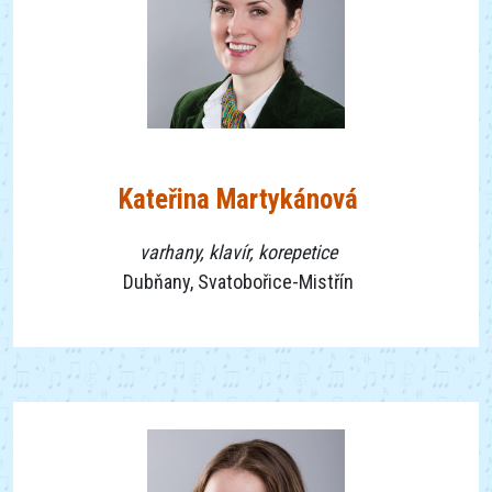
Kateřina Martykánová
varhany, klavír, korepetice
Dubňany, Svatobořice-Mistřín