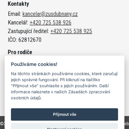
Kontakty
Email:
kancelar@zusdubnany.cz
Kancelář:
+420 725 538 926
Zastupující ředitel:
+420 725 538 925
IČO: 62812670
Pro rodiče
Jak se přihlásit do ZUŠ
Používáme cookies!
Zaměstnanci
Na těchto stránkách používáme cookies, které zaručují
Aktuální informace
jejich správné fungování. Při kliknutí na tlačítko
"Přijmout vše" souhlasíte s jejich používáním. Další
informace naleznete v našich Zásadách zpracování
Prohlášení o přístupnosti
osobních údajů.
Příjmout vše
©2021 ZUŠ Dubňany | Základní umělecká škola Dubňany | Vytvořil:
Web