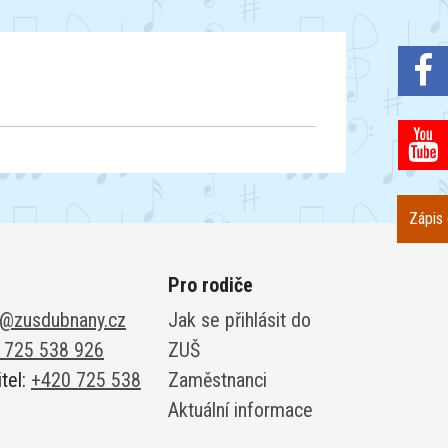
Zápis
Pro rodiče
r@zusdubnany.cz
Jak se přihlásit do
 725 538 926
ZUŠ
itel:
+420 725 538
Zaměstnanci
Aktuální informace