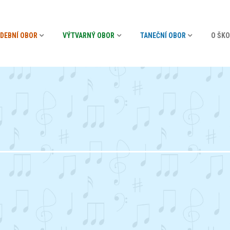
DEBNÍ OBOR
VÝTVARNÝ OBOR
TANEČNÍ OBOR
O ŠKO