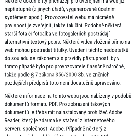
Některé dokumenty přicházejí pro uveřejnění na web již
nepřístupné (z jiných úřadů, vygenerované účetním
systémem apod.). Provozovatel webu má nicméně
povinnost je zveřejnit, takže tak činí. Podobně některá
starší fota či fotoalba ve fotogaleriích postrádají
alternativní textový popis. Některá videa vložená přímo na
web mohou postrádat titulky. Uvedení těchto nedostatků
do souladu se zákonem a s pravidly přístupnosti by v
tomto případě bylo pro provozovatele finančně náročné,
takže podle § 7
zákona 356/2000 Sb.
ve zněních
pozdějších předpisů toto není dodatečně upravováno.
Některé informace na tomto webu jsou nabízeny v podobě
dokumentů formátu PDF. Pro zobrazení takových
dokumentů je třeba mít nainstalovaný prohlížeč Adobe
Reader, který je zdarma ke stažení z internetového
serveru společnosti Adobe. Případně některý z