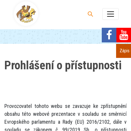
Zápis
Prohlášení o přístupnosti
Provozovatel tohoto webu se zavazuje ke zpřístupnění
obsahu této webové prezentace v souladu se směrnicí
Evropského parlamentu a Rady (EU) 2016/2102, dále v
souladu se zákonem č. 99/2019 Sb., o přístupnosti